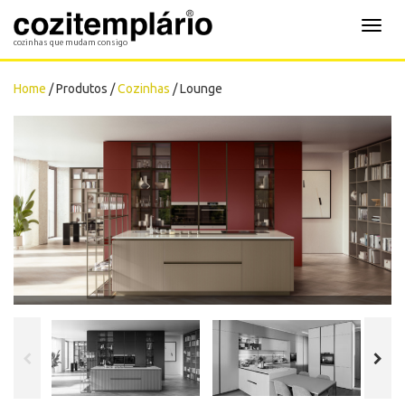
Cozitemplário
Toggl
cozinhas que mudam consigo
navig
Home
/ Produtos /
Cozinhas
/ Lounge