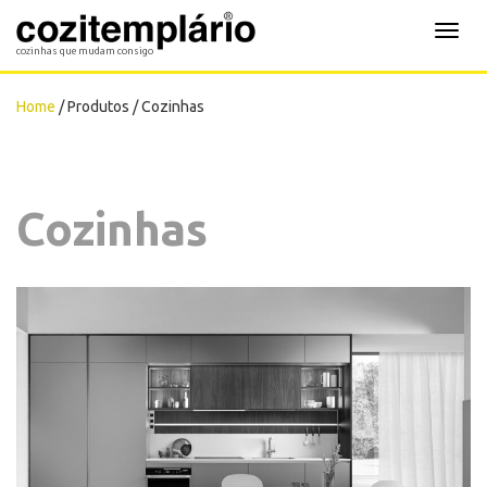
Cozitemplário
Toggl
cozinhas que mudam consigo
navig
Home
/ Produtos / Cozinhas
Cozinhas