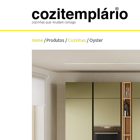
Cozitemplário
cozinhas que mudam consigo
Home
/ Produtos /
Cozinhas
/ Oyster